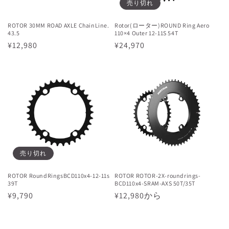
売り切れ
ROTOR 30MM ROAD AXLE ChainLine.
Rotor(ローター)ROUND Ring Aero
43.5
110×4 Outer 12-11S 54T
通
¥12,980
通
¥24,970
常
常
価
価
格
格
売り切れ
ROTOR RoundRingsBCD110x4-12-11s
ROTOR ROTOR-2X-roundrings-
39T
BCD110x4-SRAM-AXS 50T/35T
通
¥9,790
通
¥12,980から
常
常
価
価