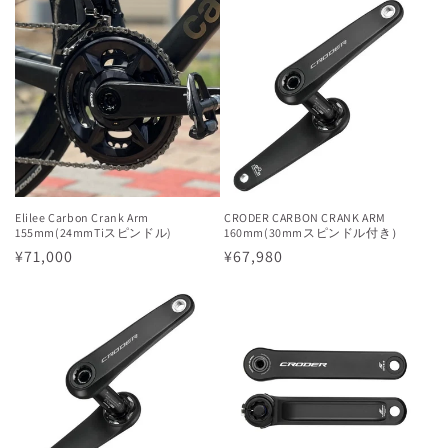
価
価
格
格
Elilee Carbon Crank Arm
CRODER CARBON CRANK ARM
155mm(24mmTiスピンドル)
160mm(30mmスピンドル付き）
通
¥71,000
通
¥67,980
常
常
価
価
格
格