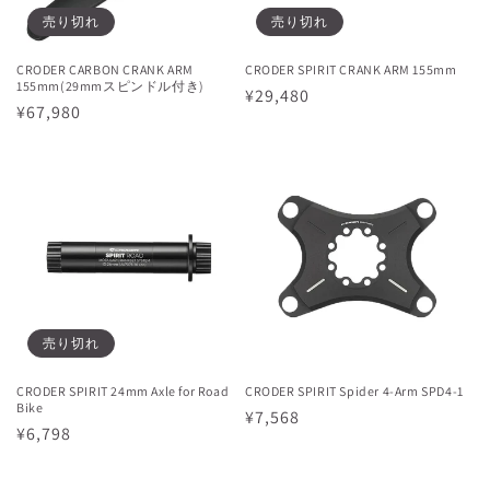
売り切れ
売り切れ
CRODER CARBON CRANK ARM
CRODER SPIRIT CRANK ARM 155mm
155mm(29mmスピンドル付き)
通
¥29,480
通
¥67,980
常
常
価
価
格
格
売り切れ
CRODER SPIRIT 24mm Axle for Road
CRODER SPIRIT Spider 4-Arm SPD4-1
Bike
通
¥7,568
通
¥6,798
常
常
価
価