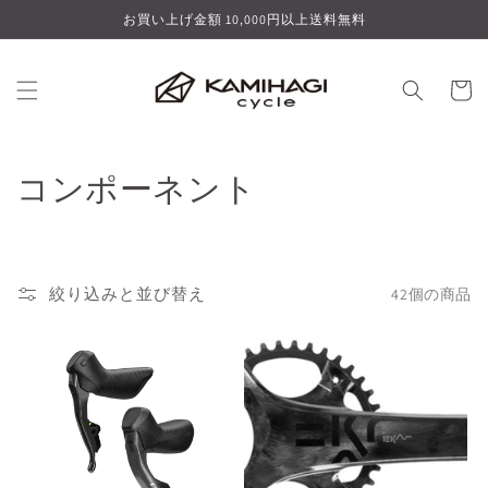
コンテ
お買い上げ金額 10,000円以上送料無料
ンツに
進む
カ
ー
ト
コ
コンポーネント
レ
ク
絞り込みと並び替え
42個の商品
シ
ョ
ン
: