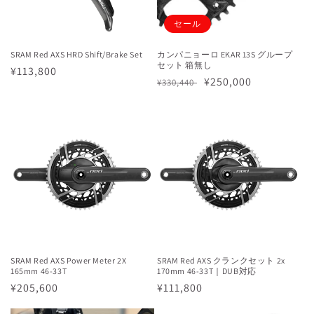
セール
SRAM Red AXS HRD Shift/Brake Set
カンパニョーロ EKAR 13S グループ
セット 箱無し
通
¥113,800
通
セ
¥250,000
¥330,440
常
常
ー
価
価
ル
格
格
価
格
SRAM Red AXS Power Meter 2X
SRAM Red AXS クランクセット 2x
165mm 46-33T
170mm 46-33T｜DUB対応
通
¥205,600
通
¥111,800
常
常