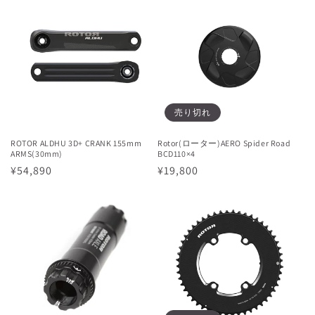
格
格
売り切れ
ROTOR ALDHU 3D+ CRANK 155mm
Rotor(ローター)AERO Spider Road
ARMS(30mm)
BCD110×4
通
¥54,890
通
¥19,800
常
常
価
価
格
格