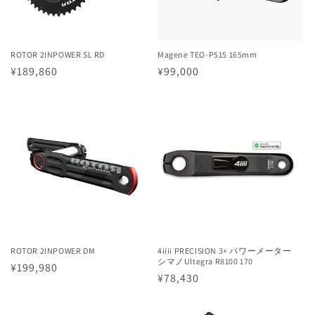
ROTOR 2INPOWER SL RD
Magene TEO-P515 165mm
通
¥189,860
通
¥99,000
常
常
価
価
格
格
ROTOR 2INPOWER DM
4iiii PRECISION 3+ パワーメーター
シマノUltegra R8100 170
通
¥199,980
通
¥78,430
常
常
価
価