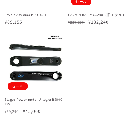
セール
Favelo Assioma PRO RS-1
GARMIN RALLY XC200（旧モデル）
通
¥89,155
通
セ
¥182,240
¥227,800
常
常
ー
価
価
ル
格
格
価
格
セール
Stages Power meter Ultegra R8000
175mm
通
セ
¥45,000
¥59,290
常
ー
価
ル
格
価