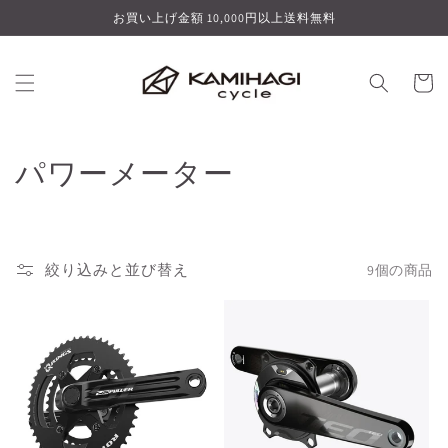
コンテ
お買い上げ金額 10,000円以上送料無料
ンツに
進む
カ
ー
ト
コ
パワーメーター
レ
ク
絞り込みと並び替え
9個の商品
シ
ョ
ン
: