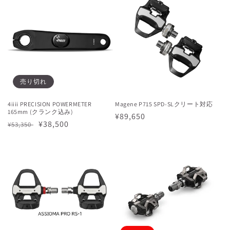
格
格
売り切れ
4iiii PRECISION POWERMETER
Magene P715 SPD-SLクリート対応
165mm (クランク込み)
通
¥89,650
通
セ
¥38,500
¥53,350
常
常
ー
価
価
ル
格
格
価
格