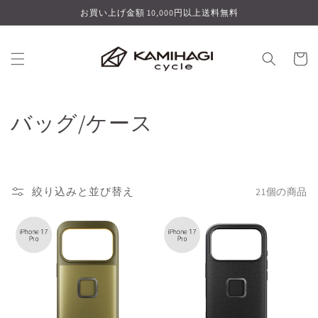
コンテ
お買い上げ金額 10,000円以上送料無料
ンツに
進む
カ
ー
ト
コ
バッグ/ケース
レ
ク
絞り込みと並び替え
21個の商品
シ
ョ
ン
: