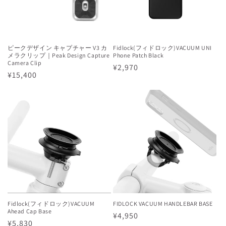
ピークデザイン キャプチャー V3 カ
Fidlock(フィドロック)VACUUM UNI
メラクリップ｜Peak Design Capture
Phone Patch Black
Camera Clip
通
¥2,970
通
¥15,400
常
常
価
価
格
格
Fidlock(フィドロック)VACUUM
FIDLOCK VACUUM HANDLEBAR BASE
Ahead Cap Base
通
¥4,950
通
¥5,830