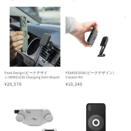
常
常
価
価
格
格
Peak Design(ピークデザイ
PEAKDESIGN(ピークデザイン)
ン)WIRELESS Charging Vent Mount
Creator Kit
通
¥20,570
通
¥10,340
常
常
価
価
格
格