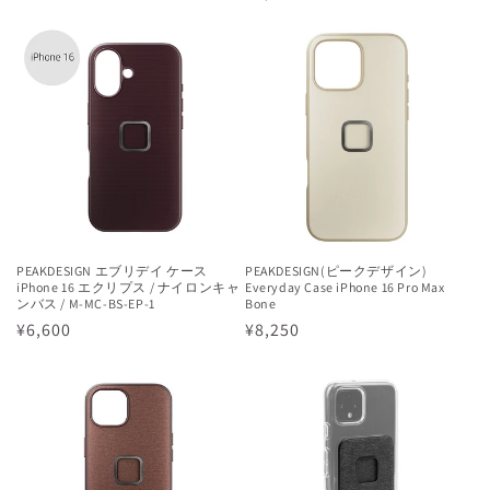
常
常
価
価
格
格
PEAKDESIGN エブリデイ ケース
PEAKDESIGN(ピークデザイン)
iPhone 16 エクリプス / ナイロンキャ
Everyday Case iPhone 16 Pro Max
ンバス / M-MC-BS-EP-1
Bone
通
¥6,600
通
¥8,250
常
常
価
価
格
格