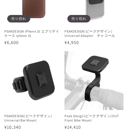
売り切れ
売り切れ
PEAKDESIGN iPhone 15 エブリデイ
PEAKDESIGN(ピークデザイン)
ケース iphone 15
Universal Adapter チャコール
通
¥6,600
通
¥4,950
常
常
価
価
格
格
PEAKDESIGN(ピークデザイン)
Peak Design(ピークデザイン)OUT
Universal Bar Mount
Front Bike Mount
通
¥10,340
通
¥14,410