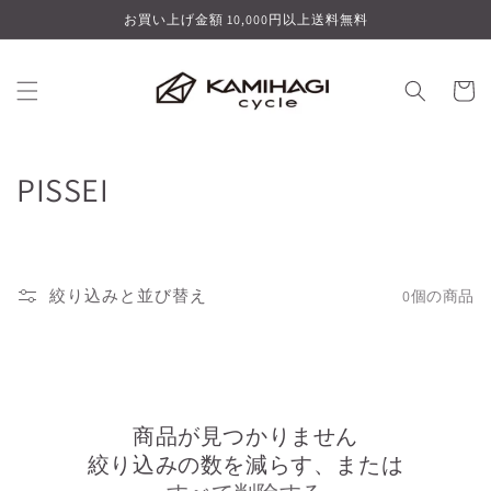
コンテ
お買い上げ金額 10,000円以上送料無料
ンツに
進む
カ
ー
ト
コ
PISSEI
レ
ク
絞り込みと並び替え
0個の商品
シ
ョ
ン
商品が見つかりません
:
絞り込みの数を減らす、または