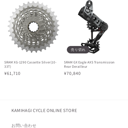
価
格
格
売り切れ
SRAM XG-1290 Cassette Silver(10-
SRAM GX Eagle AXS Transmission
33T)
Rear Derailleur
通
¥61,710
通
¥70,840
常
常
価
価
格
格
KAMIHAGI CYCLE ONLINE STORE
お問い合わせ