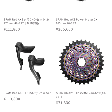
SRAM Red AXS クランクセット 2x
SRAM Red AXS Power Meter 2X
170mm 46-33T｜DUB対応
165mm 46-33T
通
¥111,800
通
¥205,600
常
常
価
価
格
格
SRAM Red AXS HRD Shift/Brake Set
SRAM XG-1290 Cassette Rainbow(10-
33T)
通
¥113,800
通
¥71,330
常
常
価