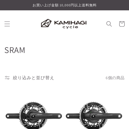
コンテ
お買い上げ金額 10,000円以上送料無料
ンツに
進む
カ
ー
ト
コ
SRAM
レ
ク
絞り込みと並び替え
6個の商品
シ
ョ
ン
: