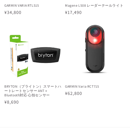
GARMIN VARIA RTL515
Magene L508 レーダーテールライト
通
¥34,800
通
¥17,490
常
常
価
価
格
格
BRYTON（ブライトン）スマートハ
GARMIN Varia RCT715
ートレートセンサー ANT＋
通
¥62,800
Bluetooth対応 心拍センサー
常
通
¥8,690
価
常
格
価
格