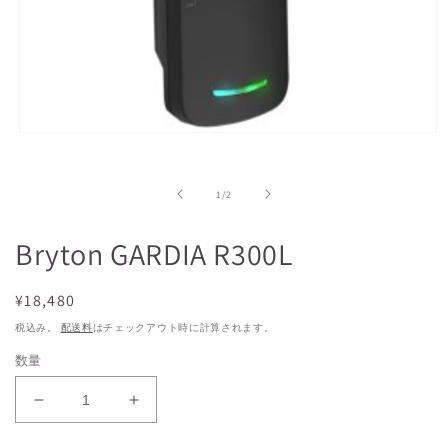
モ
ー
ダ
の
ル
1
/
2
で
メ
Bryton GARDIA R300L
デ
ィ
ア
通
¥18,480
(1)
を
常
税込み。
配送料
はチェックアウト時に計算されます。
開
価
く
数量
格
Bryton
Bryton
GARDIA
GARDIA