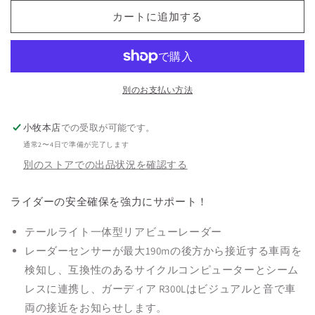
R300L
R300L
カートに追加する
の
の
数
数
量
量
を
を
減
増
別のお支払い方法
ら
や
す
す
小牧本店
での受取が可能です。
通常2〜4日で準備が完了します
別のストアでの出品状況を確認する
ライダーの安全確保を強力にサポート！
テールライト一体型リアビューレーダー
レーダーセンサーが最大190mの後方から接近する車両を
検知し、互換性のあるサイクルコンピューターとシーム
レスに連携し、ガーディア R300Lはビジュアルと音で車
両の接近をお知らせします。