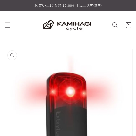
コンテ
お買い上げ金額 10,000円以上送料無料
ンツに
進む
カ
ー
ト
商品情
報にス
キップ