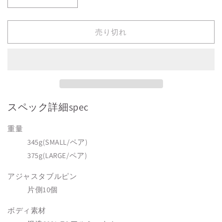
crankbrothers
crankbrothers
STAMP
STAMP
7
7
TOPO
TOPO
売り切れ
Collection(Small)
Collection(Small)
の
の
数
数
量
量
を
を
減
増
スペック詳細
spec
ら
や
す
す
重量
345g(SMALL/ペア)
375g(LARGE/ペア)
アジャスタブルピン
片側10個
ボディ素材