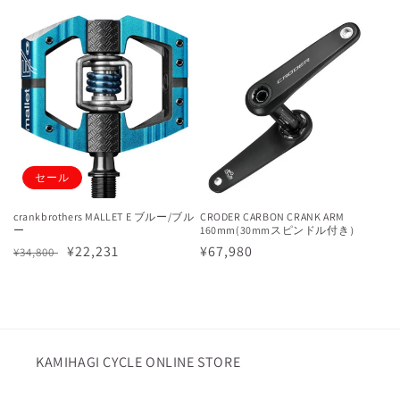
常
価
価
格
格
セール
crankbrothers MALLET E ブルー/ブル
CRODER CARBON CRANK ARM
ー
160mm(30mmスピンドル付き）
通
セ
¥22,231
通
¥67,980
¥34,800
常
ー
常
価
ル
価
格
価
格
格
KAMIHAGI CYCLE ONLINE STORE