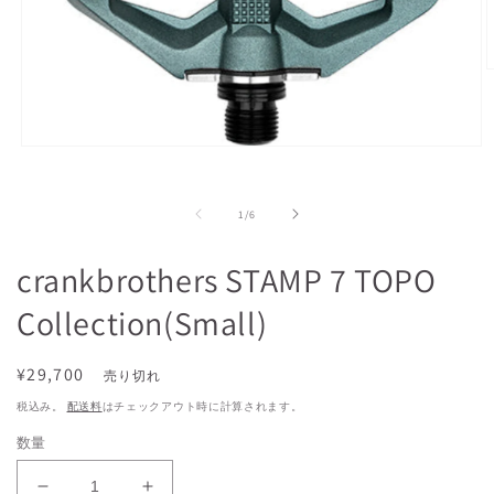
モ
ー
ダ
の
ル
1
/
6
で
メ
(
crankbrothers STAMP 7 TOPO
デ
ィ
Collection(Small)
ア
(1)
を
開
通
¥29,700
売り切れ
く
常
税込み。
配送料
はチェックアウト時に計算されます。
価
数量
格