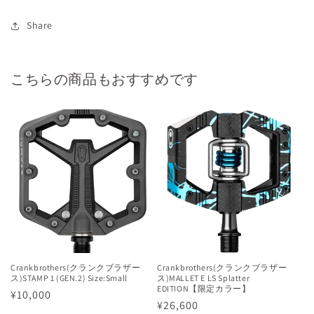
Share
こちらの商品もおすすめです
Crankbrothers(クランクブラザー
Crankbrothers(クランクブラザー
ス)STAMP 1 (GEN.2) Size:Small
ス)MALLET E LS Splatter
EDITION【限定カラー】
通
¥10,000
通
¥26,600
常