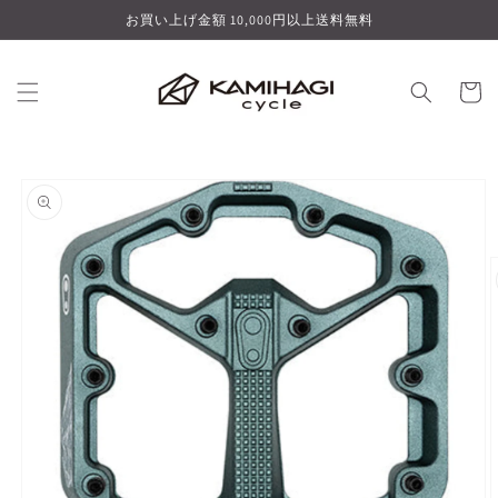
コンテ
お買い上げ金額 10,000円以上送料無料
ンツに
進む
カ
ー
ト
商品情
報にス
キップ