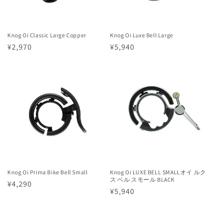
Knog Oi Classic Large Copper
Knog Oi Luxe Bell Large
通
¥2,970
通
¥5,940
常
常
価
価
格
格
Knog Oi Prima Bike Bell Small
Knog Oi LUXE BELL SMALLオイ ルク
ス ベル スモール BLACK
通
¥4,290
通
¥5,940
常
常
価
価
格