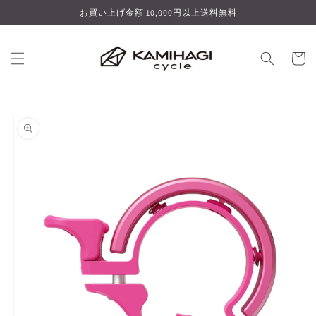
コンテ
お買い上げ金額 10,000円以上送料無料
ンツに
進む
カ
ー
ト
商品情
報にス
キップ