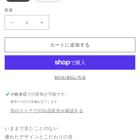
数量
Knog(ノ
Knog(ノ
グ)X
グ)X
Ef
Ef
カートに追加する
Oi
Oi
Classic
Classic
Bike
Bike
Bell
Bell
の
の
別のお支払い方法
数
数
量
量
小牧本店
での受取が可能です。
を
を
通常2〜4日で準備が完了します
減
増
別のストアでの出品状況を確認する
ら
や
す
す
いままで見たことのない
優れたデザインとこだわりの音