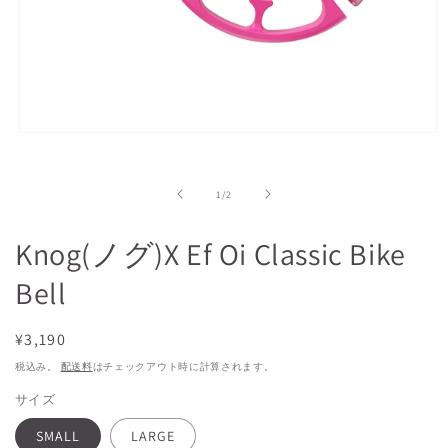
モ
ー
ダ
の
ル
1
/
2
で
メ
Knog(ノグ)X Ef Oi Classic Bike
デ
ィ
Bell
ア
(1)
を
開
通
¥3,190
く
常
税込み。
配送料
はチェックアウト時に計算されます。
価
サイズ
格
SMALL
LARGE