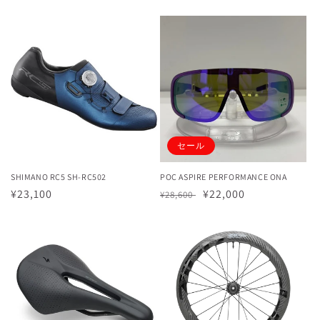
セール
SHIMANO RC5 SH-RC502
POC ASPIRE PERFORMANCE ONA
通
¥23,100
通
セ
¥22,000
¥28,600
常
常
ー
価
価
ル
格
格
価
格