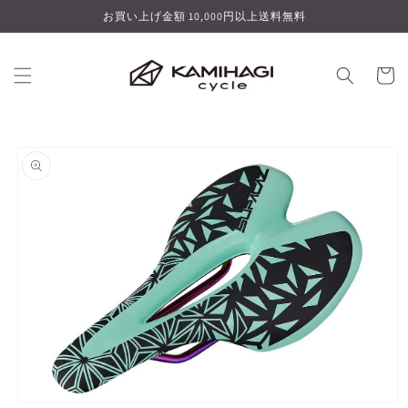
コンテ
お買い上げ金額 10,000円以上送料無料
ンツに
進む
カ
ー
ト
商品情
報にス
キップ