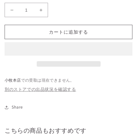
SUPACAZ
SUPACAZ
IGNITE
IGNITE
143
143
カートに追加する
の
の
数
数
量
量
を
を
減
増
ら
や
す
す
小牧本店
での受取は現在できません。
別のストアでの出品状況を確認する
Share
こちらの商品もおすすめです