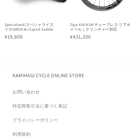
Specialized(スペシャライズ
Zipp 454 NSW チューブレス リアホ
ド)POWER Arc Expert Saddle
イール｜クリンチャー対応
通
¥19,800
通
¥431,200
常
常
価
価
格
格
KAMIHAGI CYCLE ONLINE STORE
お問い合わせ
特定商取引法に基づく表記
プライバシーポリシー
利用規約