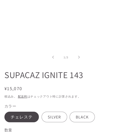
モ
ー
ダ
ル
で
メ
デ
ィ
ア
(1)
を
の
1
/
3
開
く
SUPACAZ IGNITE 143
通
¥15,070
常
税込み。
配送料
はチェックアウト時に計算されます。
価
カラー
格
チェレステ
SILVER
BLACK
数量